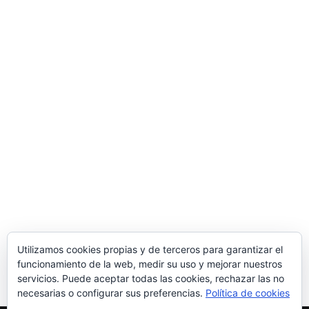
¿Qué hacer si encontramos gatitos?
Información
Por
Isabel
15 abril, 2022
No tocar a las crías inmediatamente, la madre si
regresa, puede percibir el olor humano sobre
ellos y rechazarlos. Hay un riesgo muy elevado
de que no sobrevivan si son muy pequeños y
tienen que ser atendidos por humanos. Es difícil
suplir los cuidados maternos de la naturaleza.
Esperar un tiempo prudencial de más o…
Utilizamos cookies propias y de terceros para garantizar el
funcionamiento de la web, medir su uso y mejorar nuestros
servicios. Puede aceptar todas las cookies, rechazar las no
necesarias o configurar sus preferencias.
Política de cookies